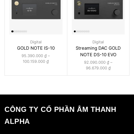
Digital
Digital
GOLD NOTE IS-10
Streaming DAC GOLD
NOTE DS-10 EVO
95.390.000
₫
–
100.159.000
₫
92.090.000
₫
–
96.679.000
₫
CÔNG TY CỔ PHẦN ÂM THANH
ALPHA