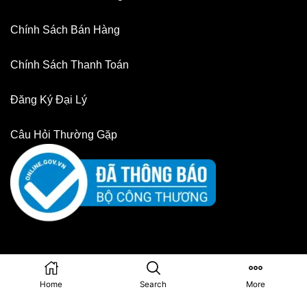
Chính Sách Bán Hàng
Chính Sách Thanh Toán
Đăng Ký Đại Lý
Câu Hỏi Thường Gặp
Copyright © 2025. Created by Alpha Audio team
Home
Search
More