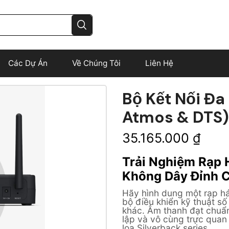
Các Dự Án
Về Chúng Tôi
Liên Hệ
Bộ Kết Nối Đa
Atmos & DTS)
35.165.000
₫
Trải Nghiệm Rạp 
Không Dây Đỉnh 
Hãy hình dung một rạp há
bộ điều khiển kỹ thuật số
khác. Âm thanh đạt chuẩn 
lập và vô cùng trực quan
loa Silverback series.