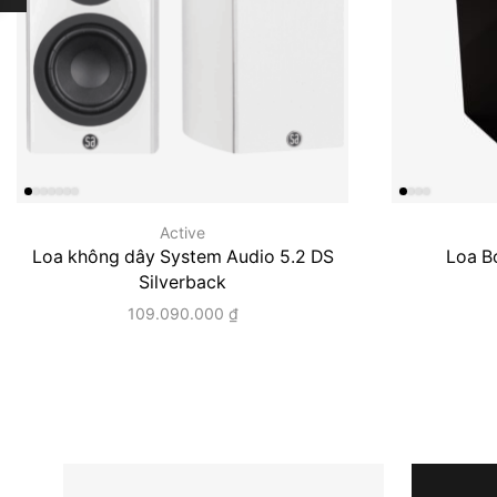
Active
Loa không dây System Audio 5.2 DS
Loa B
Silverback
109.090.000
₫