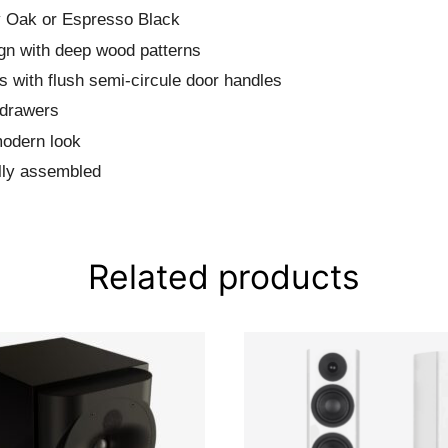
y Oak or Espresso Black
gn with deep wood patterns
rs with flush semi-circule door handles
 drawers
modern look
lly assembled
Related products