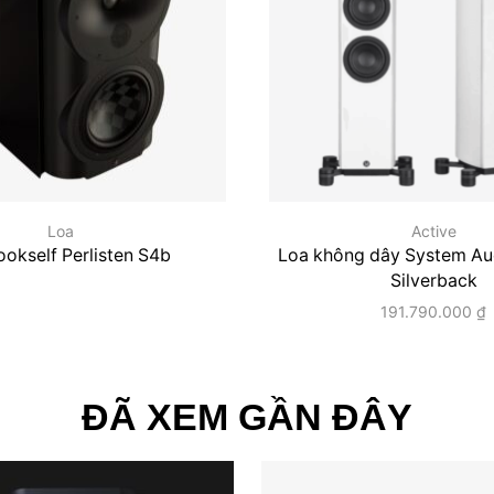
Loa
Active
ookself Perlisten S4b
Loa không dây System Au
Silverback
191.790.000
₫
ĐÃ XEM GẦN ĐÂY