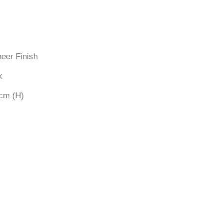
eer Finish
k
cm (H)