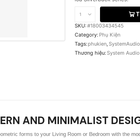
T
SKU:
#18003434545
Category:
Phụ Kiện
Tags:
phukien
,
SystemAudio
Thương hiệu:
System Audio
ERN AND MINIMALIST DESI
eometric forms to your Living Room or Bedroom with the m