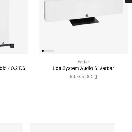
Active
dio 40.2 DS
Loa System Audio Silverbar
59.805.000
₫