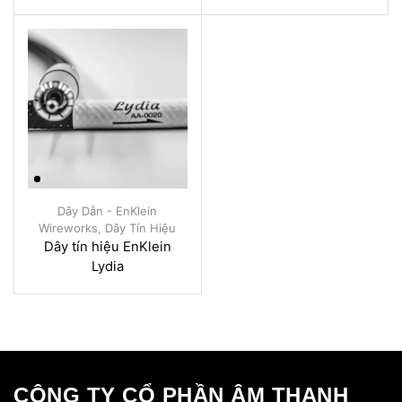
Dây Dẫn - EnKlein
Wireworks
,
Dây Tín Hiệu
Dây tín hiệu EnKlein
Lydia
CÔNG TY CỔ PHẦN ÂM THANH