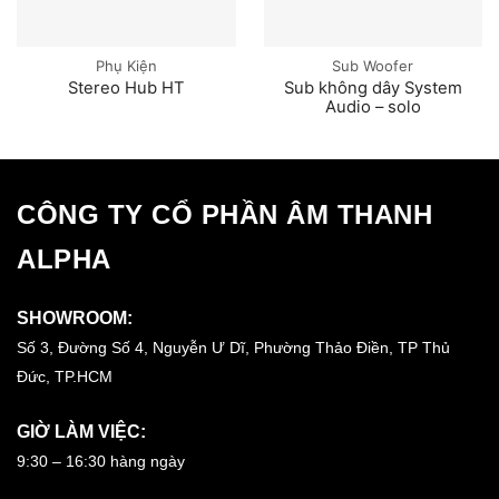
Phụ Kiện
Sub Woofer
Stereo Hub HT
Sub không dây System
Audio – solo
CÔNG TY CỔ PHẦN ÂM THANH
ALPHA
SHOWROOM:
Số 3, Đường Số 4, Nguyễn Ư Dĩ, Phường Thảo Điền, TP Thủ
Đức, TP.HCM
GIỜ LÀM VIỆC:
9:30 – 16:30 hàng ngày