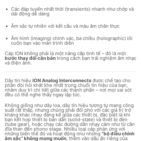
Các đáp tuyến nhất thời (transients) nhanh như chớp và
dải động dễ dàng
Âm sắc tự nhiên với kết cấu và màu âm chân thực
Âm hình (imaging) chính xác, ba chiều (holographic) lôi
cuốn bạn vào màn trình diễn
Cáp ION không phải là một nâng cấp tinh tế – đó là một
bước thay đổi căn bản
trong cách bạn trải nghiệm âm nhạc
và điện ảnh.
Dây tín hiệu
ION Analog Interconnects
được chế tạo cho
phần đòi hỏi khắt khe nhất trong chuỗi tín hiệu của bạn,
nhằm duy trì chi tiết giữa các thành phần – nơi mọi sai sót
đều có thể nghe thấy ngay lập tức.
Không giống như dây loa, dây tín hiệu tương tự mang công
suất rất thấp, nhưng chúng phải đối phó với các giá trị trở
kháng khác nhau đáng kể giữa các thiết bị, đặc biệt là khi
bạn kết hợp thiết bị bán dẫn (solid-state) và thiết bị đèn
(tube gear), hoặc chạy các đường dẫn nhạy cảm như từ cần
đĩa than đến phono stage. Nhiều loại cáp phản ứng với
những biến thể đó và hoạt động như những
“bộ điều chỉnh
âm sắc” không mong muốn
, thêm vào dấu ấn riêng của