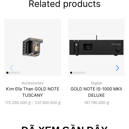
Related products
Accessories
Digital
Kim Đĩa Than GOLD NOTE
GOLD NOTE IS-1000 MKII
TUSCANY
DELUXE
172.290.000
₫
–
237.300.000
₫
187.790.000
₫