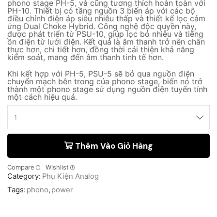
phono stage PH-5, và cũng tương thích hoàn toàn với
PH-10. Thiết bị có tầng nguồn 3 biến áp với các bộ
điều chỉnh điện áp siêu nhiễu thấp và thiết kế lọc cảm
ứng Dual Choke Hybrid. Công nghệ độc quyền này,
được phát triển từ PSU-10, giúp lọc bỏ nhiễu và tiếng
ồn điện từ lưới điện. Kết quả là âm thanh trở nên chân
thực hơn, chi tiết hơn, đồng thời cải thiện khả năng
kiểm soát, mang đến âm thanh tinh tế hơn.
Khi kết hợp với P
H-5, PSU-5 sẽ bỏ qua nguồn điện
chuyển mạch bên trong của phono stage, biến nó trở
thành một phono stage sử dụng nguồn điện tuyến tính
một cách hiệu quả.
Thêm Vào Giỏ Hàng
Compare
Wishlist
Category:
Phụ Kiện Analog
Tags:
phono
,
power