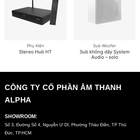
Phụ Kiện
Sub Woofer
Stereo Hub HT
Sub không dây System
Audio – solo
CÔNG TY CỔ PHẦN ÂM THANH
ALPHA
SHOWROOM:
Số 3, Đường Số 4, Nguyễn Ư Dĩ, Phường Thảo Điền, TP Thủ
Đức, TP.HCM