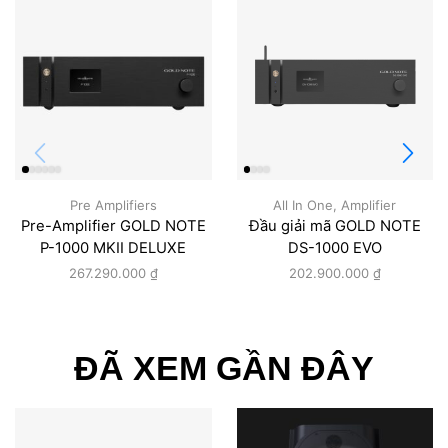
Pre Amplifiers
All In One
,
Amplifier
Pre-Amplifier GOLD NOTE
Đầu giải mã GOLD NOTE
P-1000 MKII DELUXE
DS-1000 EVO
267.290.000
₫
202.900.000
₫
ĐÃ XEM GẦN ĐÂY